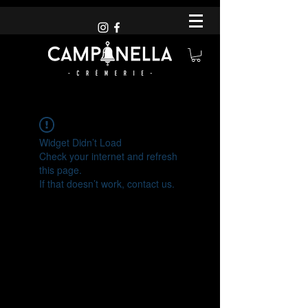
Widget Didn’t Load
Check your internet and refresh
this page.
If that doesn’t work, contact us.